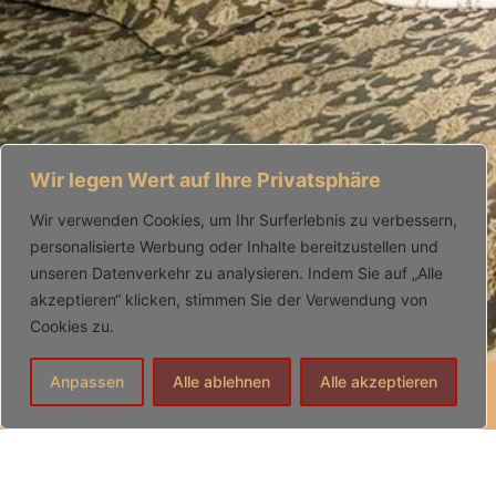
Wir legen Wert auf Ihre Privatsphäre
Wir verwenden Cookies, um Ihr Surferlebnis zu verbessern,
personalisierte Werbung oder Inhalte bereitzustellen und
unseren Datenverkehr zu analysieren. Indem Sie auf „Alle
akzeptieren“ klicken, stimmen Sie der Verwendung von
Cookies zu.
Anpassen
Alle ablehnen
Alle akzeptieren
Info ProstSchG
Datenschutz
Anfahrt