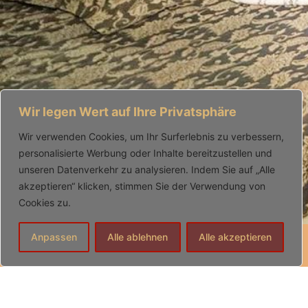
Wir legen Wert auf Ihre Privatsphäre
Wir verwenden Cookies, um Ihr Surferlebnis zu verbessern,
personalisierte Werbung oder Inhalte bereitzustellen und
unseren Datenverkehr zu analysieren. Indem Sie auf „Alle
akzeptieren“ klicken, stimmen Sie der Verwendung von
Cookies zu.
Anpassen
Alle ablehnen
Alle akzeptieren
Info ProstSchG
Datenschutz
Anfahrt